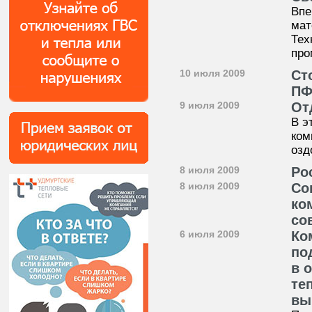
Впе
мат
Тех
про
10 июля 2009
Ст
П
9 июля 2009
От
В э
ком
озд
8 июля 2009
Ро
8 июля 2009
Со
ко
со
6 июля 2009
Ко
по
в 
те
вы