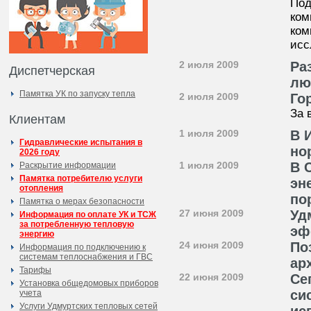
Под
ком
ком
исс
2 июля 2009
Ра
Диспетчерская
лю
Памятка УК по запуску тепла
2 июля 2009
Го
За 
Клиентам
1 июля 2009
В 
Гидравлические испытания в
но
2026 году
1 июля 2009
В 
Раскрытие информации
Памятка потребителю услуги
эн
отопления
по
Памятка о мерах безопасности
27 июня 2009
Уд
Информация по оплате УК и ТСЖ
за потребленную тепловую
эф
энергию
24 июня 2009
По
Информация по подключению к
системам теплоснабжения и ГВС
ар
Тарифы
22 июня 2009
Се
Установка общедомовых приборов
си
учета
Услуги Удмуртских тепловых сетей