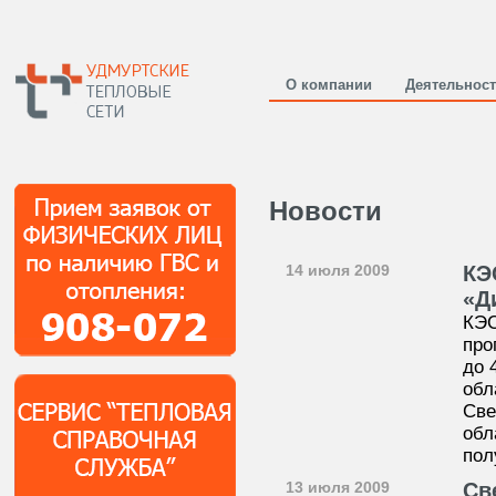
О компании
Деятельнос
Новости
14 июля 2009
КЭ
«Д
КЭС
про
до 
обл
Све
обл
пол
13 июля 2009
Св