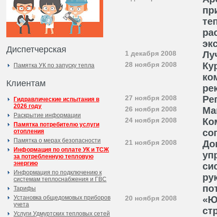
пр
те
ра
эк
Диспетчерская
1 декабря 2008
Лу
28 ноября 2008
Ку
Памятка УК по запуску тепла
ко
Клиентам
ре
27 ноября 2008
Ре
Гидравлические испытания в
2026 году
26 ноября 2008
Ма
Раскрытие информации
24 ноября 2008
Ко
Памятка потребителю услуги
со
отопления
Памятка о мерах безопасности
21 ноября 2008
До
Информация по оплате УК и ТСЖ
уп
за потребленную тепловую
энергию
си
Информация по подключению к
ру
системам теплоснабжения и ГВС
по
Тарифы
Установка общедомовых приборов
20 ноября 2008
«Ю
учета
ст
Услуги Удмуртских тепловых сетей