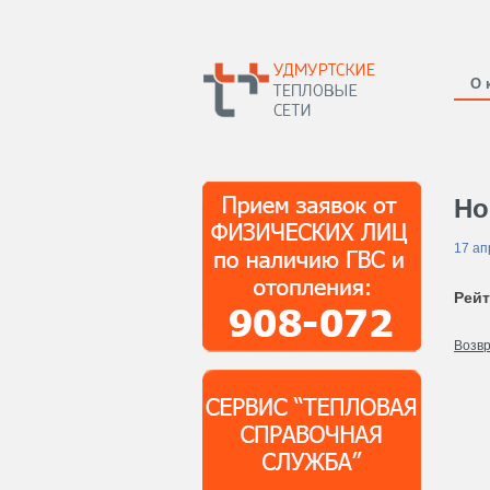
О 
Но
17 ап
Рейт
Возвр