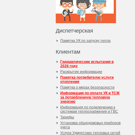
Диспетчерская
Памятка УК по запуску тепла
Клиентам
Гидравлические испытания в
2026 году
Раскрытие информации
Памятка потребителю услуги
отопления
Памятка о мерах безопасности
Информация по оплате УК и ТСЖ
за потребленную тепловую
энергию
Информация по подключению к
системам теплоснабжения и ГВС
Тарифы
Установка общедомовых приборов
учета
Услуги Удмуртских тепловых сетей