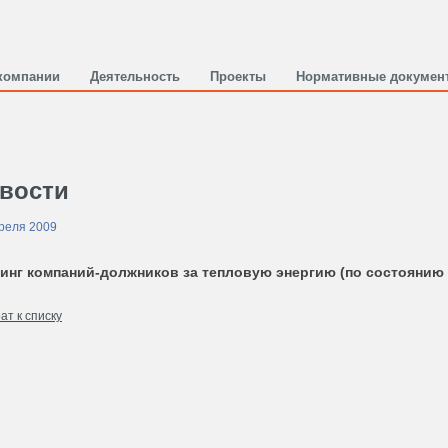
компании
Деятельность
Проекты
Нормативные докумен
вости
реля 2009
инг компаний-должников за тепловую энергию (по состоянию на
ат к списку