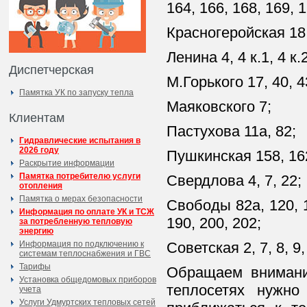
164, 166, 168, 169, 1
Красногеройская 18
Ленина 4, 4 к.1, 4 к.2
Диспетчерская
М.Горького 17, 40, 43
Памятка УК по запуску тепла
Маяковского 7;
Клиентам
Пастухова 11а, 82;
Гидравлические испытания в
2026 году
Пушкинская 158, 162,
Раскрытие информации
Памятка потребителю услуги
Свердлова 4, 7, 22;
отопления
Памятка о мерах безопасности
Свободы 82а, 120, 12
Информация по оплате УК и ТСЖ
190, 200, 202;
за потребленную тепловую
энергию
Информация по подключению к
Советская 2, 7, 8, 9,
системам теплоснабжения и ГВС
Тарифы
Обращаем внимани
Установка общедомовых приборов
теплосетях нужно
учета
Услуги Удмуртских тепловых сетей