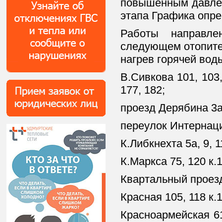
повышенным давлен
этапа Графика опре
Работы направл
следующем отопител
нагрев горячей вод
В.Сивкова 101, 103, 
177, 182;
проезд Дерябина 3а
переулок Интернаци
К.Либкнехта 5а, 9, 11
К.Маркса 75, 120 к.1,
Квартальный проезд 
Красная 105, 118 к.1,
Красноармейская 61,