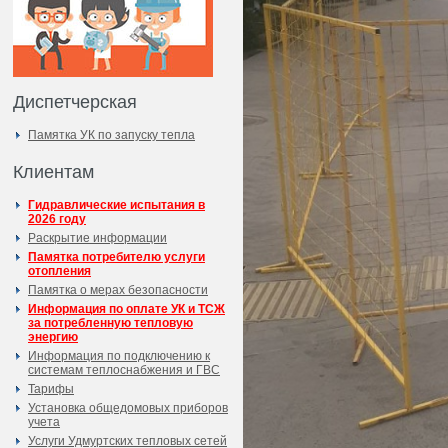
Диспетчерская
Памятка УК по запуску тепла
Клиентам
Гидравлические испытания в
2026 году
Раскрытие информации
Памятка потребителю услуги
отопления
Памятка о мерах безопасности
Информация по оплате УК и ТСЖ
за потребленную тепловую
энергию
Информация по подключению к
системам теплоснабжения и ГВС
Тарифы
Установка общедомовых приборов
учета
Услуги Удмуртских тепловых сетей