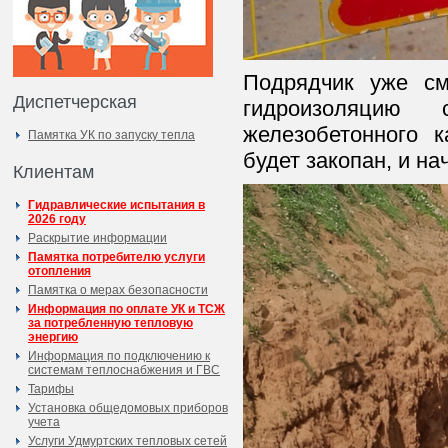
Подрядчик уже см
Диспетчерская
гидроизоляцию 
железобетонного к
Памятка УК по запуску тепла
будет закопан, и н
Клиентам
Гидравлические испытания в
2026 году
Раскрытие информации
Памятка потребителю услуги
отопления
Памятка о мерах безопасности
Информация по оплате УК и ТСЖ
за потребленную тепловую
энергию
Информация по подключению к
системам теплоснабжения и ГВС
Тарифы
Установка общедомовых приборов
учета
Услуги Удмуртских тепловых сетей