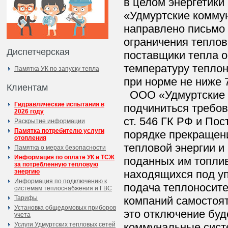
в целом энергетики
«Удмуртские комму
направлено письмо 
ограничения теплов
Диспетчерская
поставщики тепла о
температуру теплон
Памятка УК по запуску тепла
при норме не ниже 
Клиентам
ООО «Удмуртские 
Гидравлические испытания в
подчиниться требов
2026 году
ст. 546 ГК РФ и По
Раскрытие информации
Памятка потребителю услуги
порядке прекращени
отопления
тепловой энергии и
Памятка о мерах безопасности
Информация по оплате УК и ТСЖ
поданных им топлив
за потребленную тепловую
энергию
находящихся под у
Информация по подключению к
подача теплоносите
системам теплоснабжения и ГВС
Тарифы
компаний самостоят
Установка общедомовых приборов
это отключение бу
учета
Услуги Удмуртских тепловых сетей
коммунальные сис