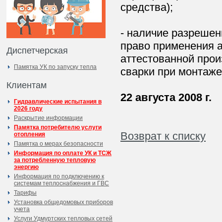
средства);
- наличие разрешен
право применения а
Диспетчерская
аттестованной прои
Памятка УК по запуску тепла
сварки при монтаже
Клиентам
22 августа 2008 г.
Гидравлические испытания в
2026 году
Раскрытие информации
Памятка потребителю услуги
Возврат к списку
отопления
Памятка о мерах безопасности
Информация по оплате УК и ТСЖ
за потребленную тепловую
энергию
Информация по подключению к
системам теплоснабжения и ГВС
Тарифы
Установка общедомовых приборов
учета
Услуги Удмуртских тепловых сетей