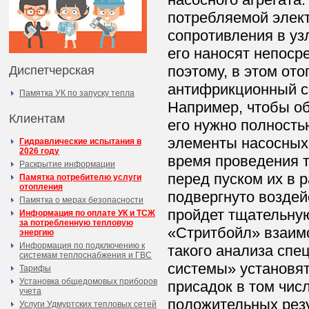
потребляемой элек
сопротивления в уз
его наносят непоср
поэтому, в этом от
Диспетчерская
антифрикционный с
Памятка УК по запуску тепла
Например, чтобы о
Клиентам
его нужно полность
элементы насосных
Гидравлические испытания в
2026 году
время проведения т
Раскрытие информации
перед пуском их в 
Памятка потребителю услуги
отопления
подвергнуто воздей
Памятка о мерах безопасности
пройдет тщательную
Информация по оплате УК и ТСЖ
за потребленную тепловую
«Стритбойл» взаимо
энергию
Информация по подключению к
такого анализа сп
системам теплоснабжения и ГВС
системы» установя
Тарифы
Установка общедомовых приборов
присадок в том чис
учета
положительных рез
Услуги Удмуртских тепловых сетей