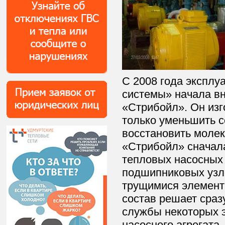
С 2008 года экспл
системы» начала в
«Стрибойл». Он изг
только уменьшить с
восстановить молек
«Стрибойл» сначал
тепловых насосных 
подшипниковых узло
трущимися элемент
состав решает сраз
службы некоторых э
насосного агрегата