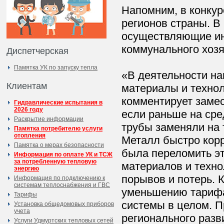
Напомним, в конкур
регионов страны. В
осуществляющие ин
коммунального хозя
Диспетчерская
Памятка УК по запуску тепла
«В деятельности н
Клиентам
материалы и технол
комментирует замес
Гидравлические испытания в
2026 году
если раньше на сре
Раскрытие информации
трубы заменяли на 
Памятка потребителю услуги
отопления
Металл быстро кор
Памятка о мерах безопасности
была переломить э
Информация по оплате УК и ТСЖ
за потребленную тепловую
материалов и техн
энергию
порывов и потерь. 
Информация по подключению к
системам теплоснабжения и ГВС
уменьшению тарифа
Тарифы
системы в целом. П
Установка общедомовых приборов
учета
регионального разв
Услуги Удмуртских тепловых сетей