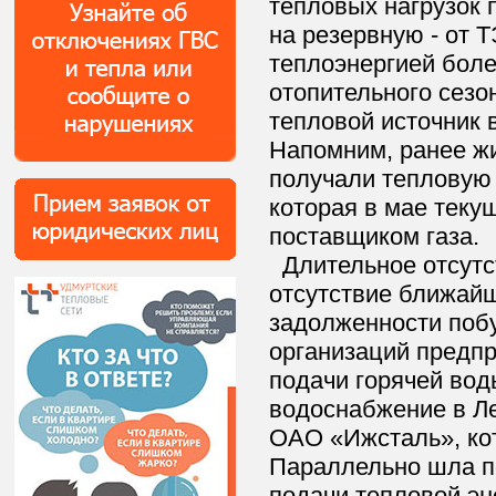
тепловых нагрузок
на резервную - от 
теплоэнергией боле
отопительного сезо
тепловой источник
Напомним, ранее ж
получали тепловую
которая в мае теку
поставщиком газа.
Длительное отсутст
отсутствие ближай
задолженности поб
организаций предп
подачи горячей вод
водоснабжение в Л
ОАО «Ижсталь», ко
Параллельно шла по
подачи тепловой эн