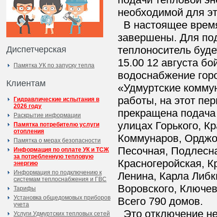
необходимой для э
В настоящее время
завершены. Для под
теплоноситель будет
Диспетчерская
15.00 12 августа б
Памятка УК по запуску тепла
водоснабжение горо
Клиентам
«Удмуртские комму
работы, на этот пе
Гидравлические испытания в
2026 году
прекращена подача 
Раскрытие информации
улицах Горького, К
Памятка потребителю услуги
отопления
Коммунаров, Орджо
Памятка о мерах безопасности
Песочная, Подлесна
Информация по оплате УК и ТСЖ
за потребленную тепловую
Красногеройская, К
энергию
Информация по подключению к
Ленина, Карла Либк
системам теплоснабжения и ГВС
Воровского, Ключев
Тарифы
Установка общедомовых приборов
Всего 790 домов.
учета
Это отключение не
Услуги Удмуртских тепловых сетей