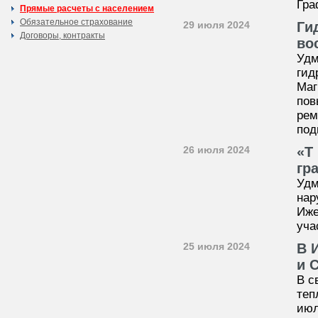
Гра
Прямые расчеты с населением
Обязательное страхование
29 июля 2024
Ги
Договоры, контракты
во
Удм
гид
Маг
пов
рем
под
26 июля 2024
«Т
гр
Удм
нар
Иже
уча
25 июля 2024
В 
и 
В с
теп
июл