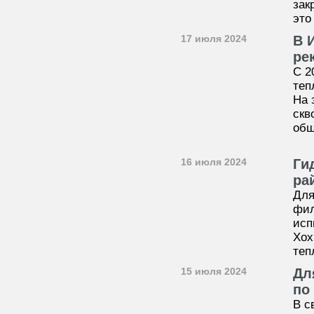
зак
это
17 июля 2024
В 
ре
С 2
теп
На 
скв
общ
16 июля 2024
Ги
ра
Для
фил
исп
Хох
теп
15 июля 2024
Дл
по
В с