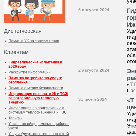
уча
6 августа 2024
Ги
го
Иж
Диспетчерская
Удм
гид
Памятка УК по запуску тепла
сев
эта
Клиентам
обя
ото
Гидравлические испытания в
2026 году
2 августа 2024
Эн
Раскрытие информации
ра
Памятка потребителю услуги
отопления
«Т 
Памятка о мерах безопасности
Пас
Информация по оплате УК и ТСЖ
за потребленную тепловую
31 июля 2024
«Т
энергию
це
Информация по подключению к
системам теплоснабжения и ГВС
Удм
Тарифы
гид
Установка общедомовых приборов
Эне
учета
дав
Услуги Удмуртских тепловых сетей