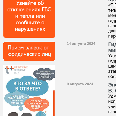
«Т 
теп
мен
гид
вкл
дви
пер
14 августа 2024
Ги
ми
Удм
гид
цен
эта
обя
9 августа 2024
Эн
В.
Удм
исп
ули
вкл