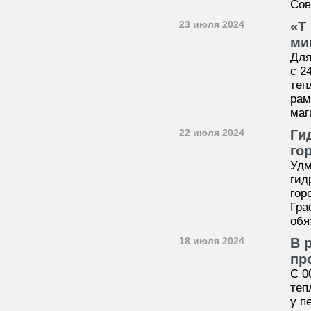
Со
23 июля 2024
«Т
ми
Для
с 2
теп
рам
маг
22 июля 2024
Ги
го
Удм
гид
гор
Гра
обя
18 июля 2024
В 
пр
С 0
теп
у п