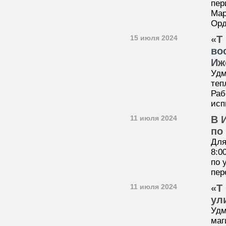
пер
Мар
Орд
15 июля 2024
«Т
во
Иж
Удм
теп
Раб
исп
11 июля 2024
В 
по
Для
8:0
по 
пер
11 июля 2024
«Т
ул
Удм
маг